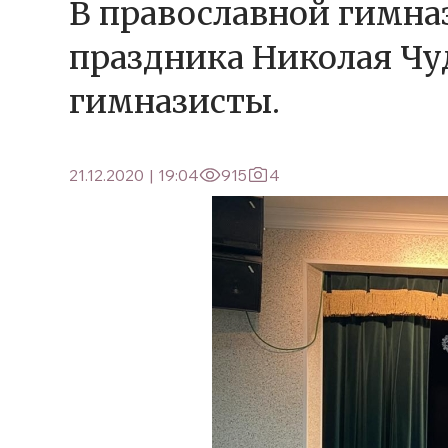
В православной гимназ
праздника Николая Чу
гимназисты.
21.12.2020
|
19:04
915
4