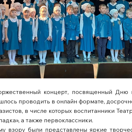
торжественный концерт, посвященный Дню г
шлось проводить в онлайн формате, досрочн
азистов, в числе которых воспитанники Теа
падка», а также первоклассники.
му взору были представлены яркие творчес