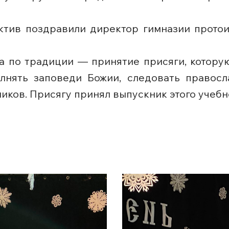
ектив поздравили директор гимназии прото
а по традиции — принятие присяги, котору
лнять заповеди Божии, следовать правосл
ников. Присягу принял выпускник этого учебн