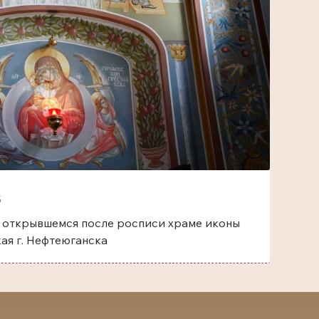
5
 открывшемся после росписи храме иконы
ая г. Нефтеюганска