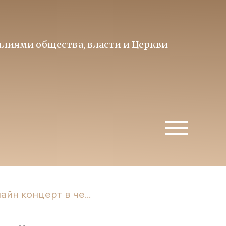
лиями общества, власти и Церкви
Образ 
Митропо
йн концерт в че...