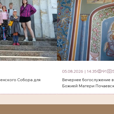
05.08.2026
|
14:35
91
енского Собора для
Вечернее богослужение в
Божией Матери Почаевск