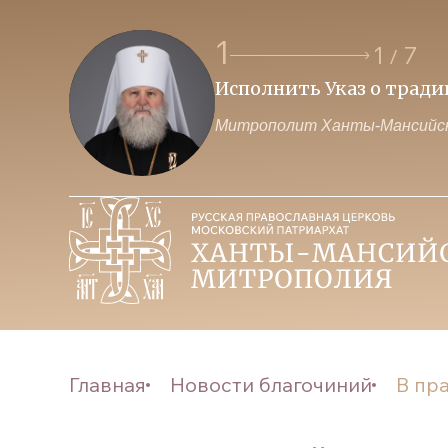
1
1
7
/
Исполнить Указ о трад
Митрополит Ханты-Мансийск
Главная
Новости благочиний
В пра