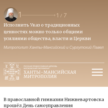
1
1
7
/
Исполнить Указ о традиционных
О
ценностях можно только общими
к
усилиями общества, власти и Церкви
м
Митрополит Ханты-Мансийский и Сургутский Павел
М
В православной гимназии Нижневартовска
прошёл День самоуправления