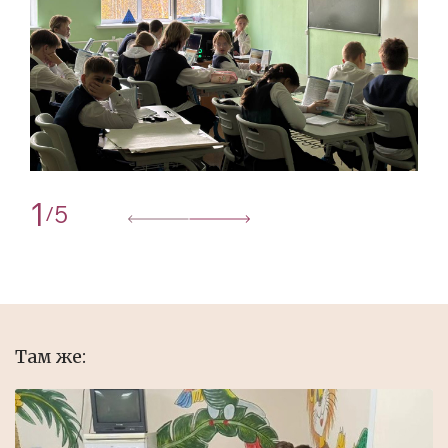
1
5
/
Там же: