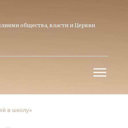
лиями общества, власти и Церкви
Образ 
Митропо
ей в школу»