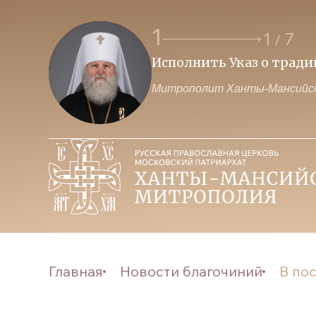
1
1
7
/
Исполнить Указ о трад
Митрополит Ханты-Мансийск
Главная
Новости благочиний
В по