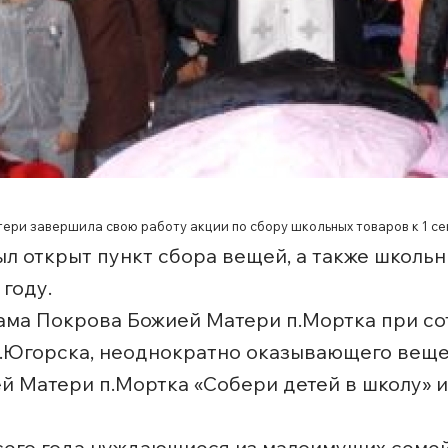
тери завершила свою работу акции по сбору школьных товаров к 1 се
л открыт пункт сбора вещей, а также школь
году.
ама Покрова Божией Матери п.Мортка при с
г.Югорска, неоднократно оказывающего вещ
 Матери п.Мортка «Собери детей в школу» и
всего года нуждающиеся из малоимущих семе