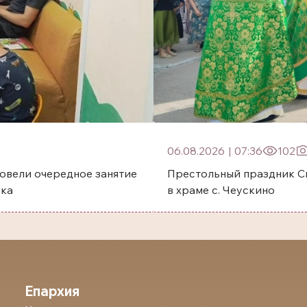
06.08.2026
|
07:36
102
овели очередное занятие
Престольный праздник Святого преп
ска
в храме с. Чеускино
Епархия