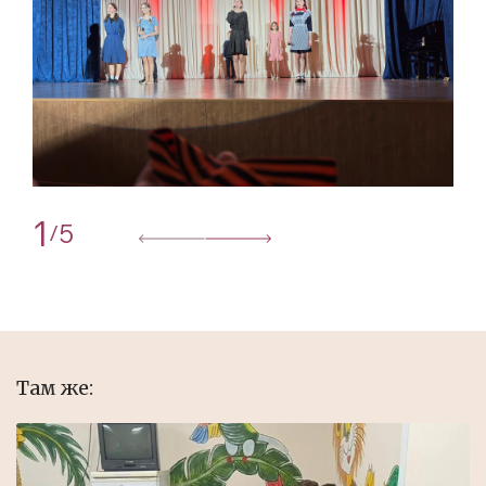
1
5
/
Там же: