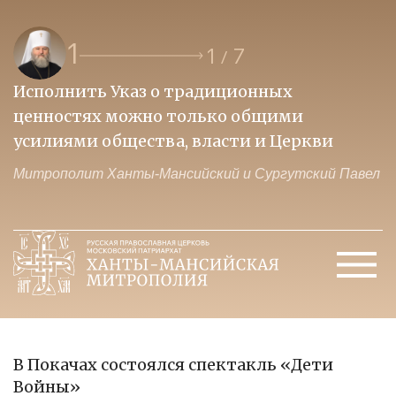
1
1
7
/
Исполнить Указ о традиционных
О
ценностях можно только общими
к
усилиями общества, власти и Церкви
м
Митрополит Ханты-Мансийский и Сургутский Павел
М
В Покачах состоялся спектакль «Дети
Войны»