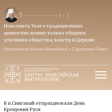
1
1
7
/
Исполнить Указ о традиционных
О
ценностях можно только общими
к
усилиями общества, власти и Церкви
м
Митрополит Ханты-Мансийский и Сургутский Павел
М
В п.Сингапай отпраздновали День
Крещения Руси