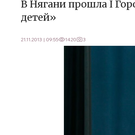
В Нягани прошла I Го
детей»
21.11.2013
|
09:55
1420
3