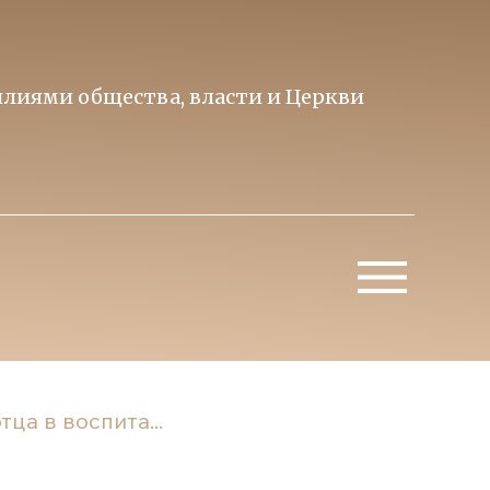
лиями общества, власти и Церкви
Образ 
Митропо
ца в воспита...