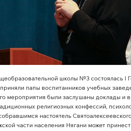
общеобразовательной школы №3 состоялась I 
й приняли папы воспитанников учебных завед
го мероприятия были заслушаны доклады и в
радиционных религиозных конфессий, психол
к собравшимся настоятель Святоалексеевског
ужской части населения Нягани может принес