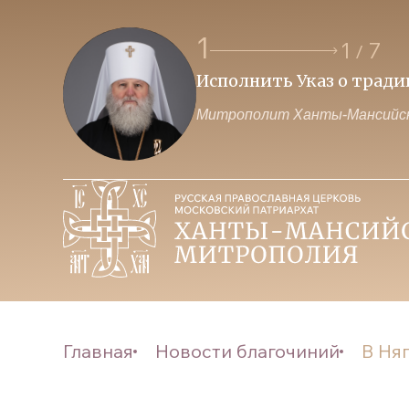
1
1
7
/
Исполнить Указ о трад
Митрополит Ханты-Мансийск
Главная
Новости благочиний
В Няг