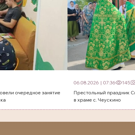
06.08.2026
|
07:36
145
овели очередное занятие
Престольный праздник Святого преп
ска
в храме с. Чеускино