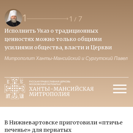
1
1
7
/
Исполнить Указ о традиционных
О
ценностях можно только общими
к
усилиями общества, власти и Церкви
м
Митрополит Ханты-Мансийский и Сургутский Павел
М
В Нижневартовске приготовили «птичье
печенье» для пернатых