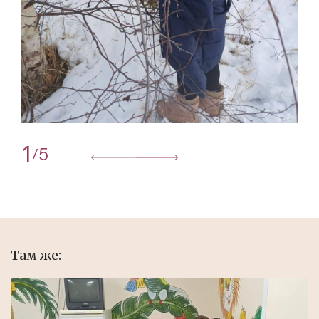
1
5
/
Там же: