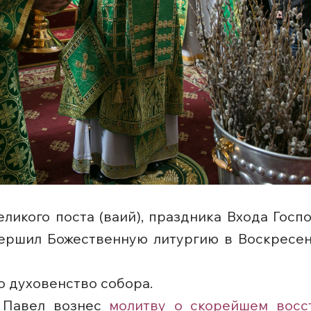
еликого поста (ваий), праздника Входа Гос
ершил Божественную литургию в Воскресен
 духовенство собора.
т Павел вознес
молитву о скорейшем восс