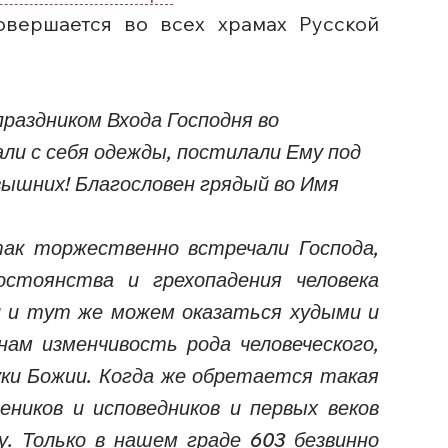
овершается во всех храмах Русской
праздником Входа Господня во
али с себя одежды, постилали Ему под
 вышних! Благословен грядый во Имя
ак торжественно встречали Господа,
остоянства и грехопадения человека
и и тут же можем оказаться худыми и
ам изменчивость рода человеческого,
уки Божии. Когда же обретается такая
ников и исповедников и первых веков
у. Только в нашем граде 603 безвинно