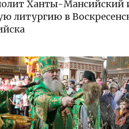
полит Ханты-Мансийский и
ую литургию в Воскресенс
ийска