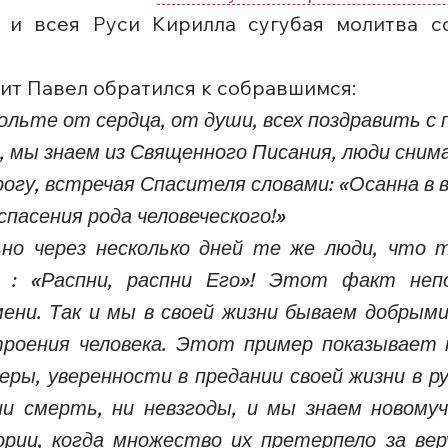
 и всея Руси Кирилла сугубая молитва с
ит Павел обратился к собравшимся:
льте от сердца, от души, всех поздравить с 
д, мы знаем из Священного Писания, люди сним
рогу, встречая Спасителя словами: «Осанна в
пасения рода человеческого!»
о через несколько дней те же люди, что т
а : «Распни, распни Его»! Этот факт неп
ени. Так и мы в своей жизни бываем добрым
роения человека. Этот пример показывает н
еры, уверенности в предании своей жизни в р
 смерть, ни невзгоды, и мы знаем новомуче
рии, когда множество их претерпело за вер