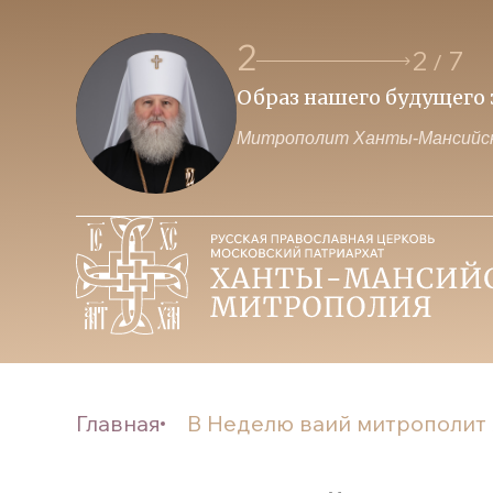
2
2
7
/
 власти и Церкви
Образ нашего будущего з
Митрополит Ханты-Мансийск
Главная
В Неделю ваий митрополит 