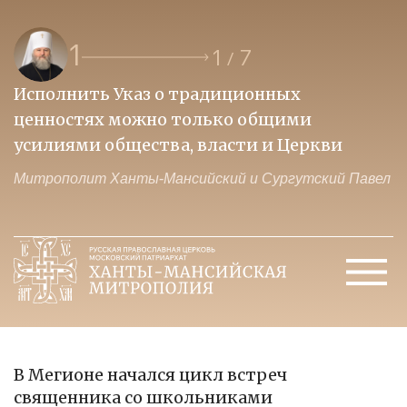
1
1
7
/
Исполнить Указ о традиционных
О
ценностях можно только общими
к
усилиями общества, власти и Церкви
м
Митрополит Ханты-Мансийский и Сургутский Павел
М
В Мегионе начался цикл встреч
священника со школьниками