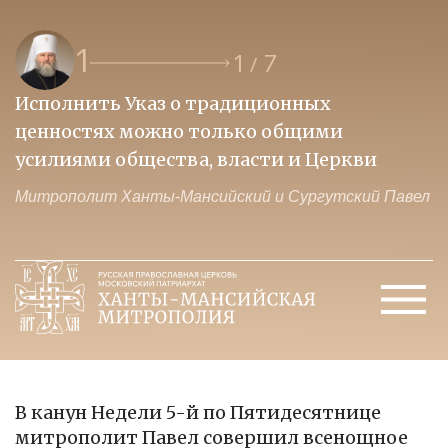
1
1
7
/
Исполнить Указ о традиционных
О
ценностях можно только общими
к
усилиями общества, власти и Церкви
м
Митрополит Ханты-Мансийский и Сургутский Павел
М
В канун Недели 5-й по Пятидесятнице
митрополит Павел совершил всенощное