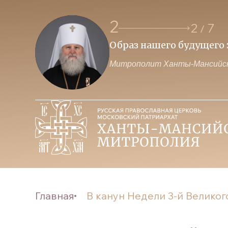
2
2
7
/
 власти и Церкви
Образ нашего будущего з
Митрополит Ханты-Мансийск
Главная
В канун Недели 3-й Великог