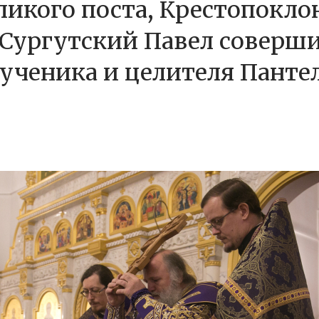
еликого поста, Крестопокл
Сургутский Павел соверши
ученика и целителя Панте