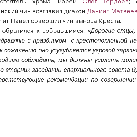
астоятель храма, иерей
Олег
Гордеев
; 
нский чин возглавил диакон
Даниил
Матвее
лит Павел совершил чин выноса Креста.
 обратился к собравшимся:
«Дорогие отцы, 
дравляю с праздником- с крестопоклонной н
 к сожалению оно усугубляется угрозой заразн
ходимо соблюдать, мы должны усилить молит
во вторник заседании епархиального совета 
тветствующие рекомендации по совершении