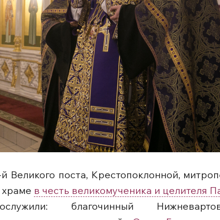
3-й Великого поста, Крестопоклонной, митр
в храме
в честь великомученика и целителя П
служили: благочинный Нижневартов