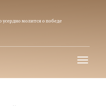
то усердно молится о победе
Приори
Митропо