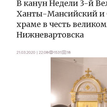
В канун Недели 3-й В
Ханты-Мансийский и 
храме в честь великом
Нижневартовска
21.03.2020
|
22:08
1531
18