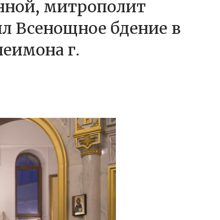
онной, митрополит
л Всенощное бдение в
леимона г.