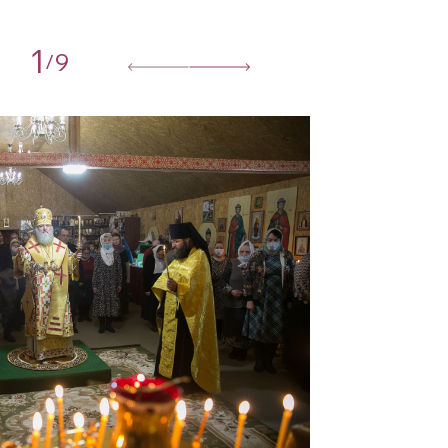
1
9
/