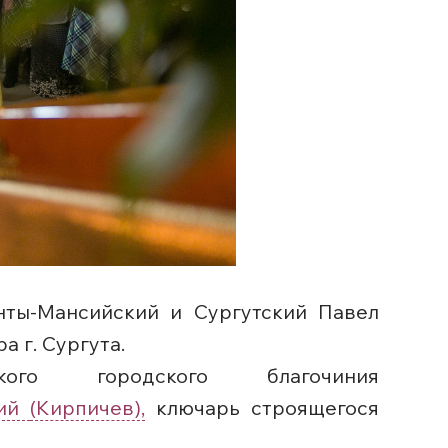
нты-Мансийский и Сургутский Павел
 г. Сургута.
кого городского благочиния
ний
(Кирпичев),
ключарь строящегося