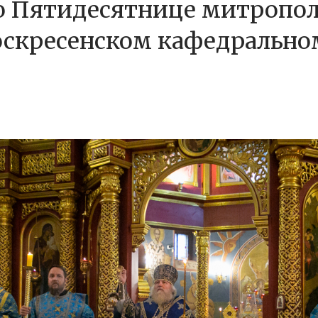
по Пятидесятнице митропо
оскресенском кафедральном