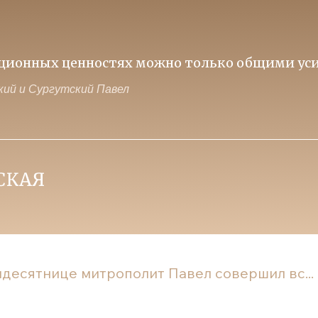
ависит и от тех, кто на передовой и от тех, к
ий и Сургутский Павел
идесятнице митрополит Павел совершил вс...