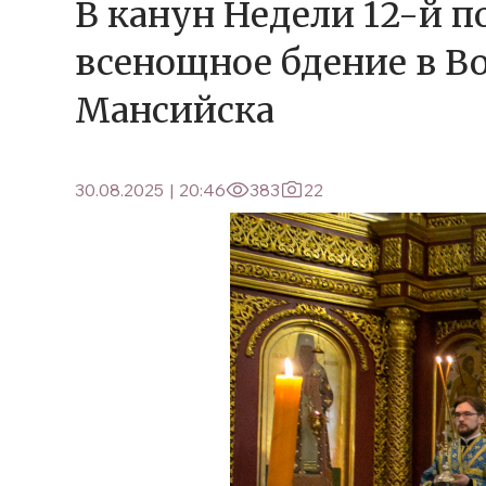
В канун Недели 12-й 
всенощное бдение в В
Мансийска
30.08.2025
|
20:46
383
22