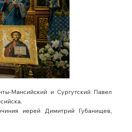
анты-Мансийский и Сургутский Павел
сийска.
гочиния иерей Димитрий Губанищев,