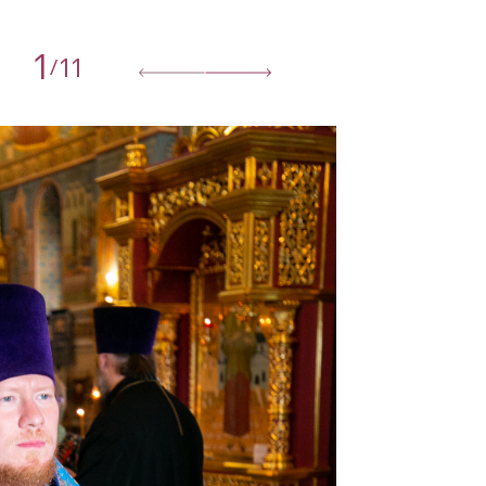
1
11
/