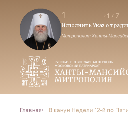
2
2
7
/
 власти и Церкви
Образ нашего будущего з
Митрополит Ханты-Мансийск
Главная
В канун Недели 12-й по Пят