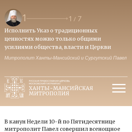
1
1
7
/
Исполнить Указ о традиционных
О
ценностях можно только общими
к
усилиями общества, власти и Церкви
м
Митрополит Ханты-Мансийский и Сургутский Павел
М
В канун Недели 10-й по Пятидесятнице
митрополит Павел совершил всенощное