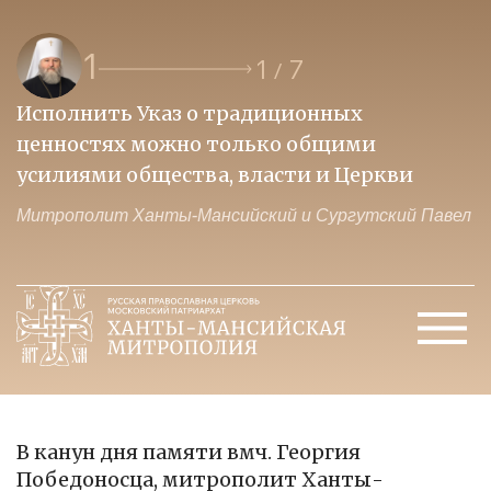
1
1
7
/
Исполнить Указ о традиционных
О
ценностях можно только общими
к
усилиями общества, власти и Церкви
м
Митрополит Ханты-Мансийский и Сургутский Павел
М
В канун дня памяти вмч. Георгия
Победоносца, митрополит Ханты-