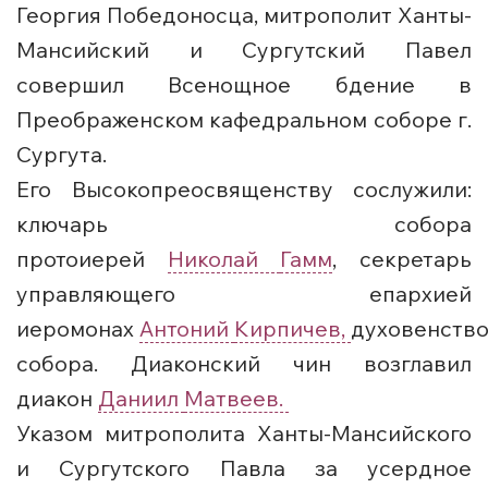
Георгия Победоносца, митрополит Ханты-
Мансийский и Сургутский Павел
совершил Всенощное бдение в
Преображенском кафедральном соборе г.
Сургута.
Его Высокопреосвященству сослужили:
ключарь собора
протоиерей
Николай
Гамм
, секретарь
управляющего епархией
иеромонах
Антоний
Кирпичев,
духовенств
собора. Диаконский чин возглавил
диакон
Даниил
Матвеев.
Указом митрополита Ханты-Мансийского
и Сургутского Павла за усердное