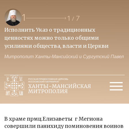
1
1
7
/
Исполнить Указ о традиционных
О
ценностях можно только общими
к
усилиями общества, власти и Церкви
м
Митрополит Ханты-Мансийский и Сургутский Павел
М
В храме прмц.Елизаветы г Мегиона
совершили панихиду поминовения воинов