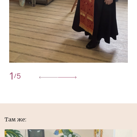
1
5
/
Там же: