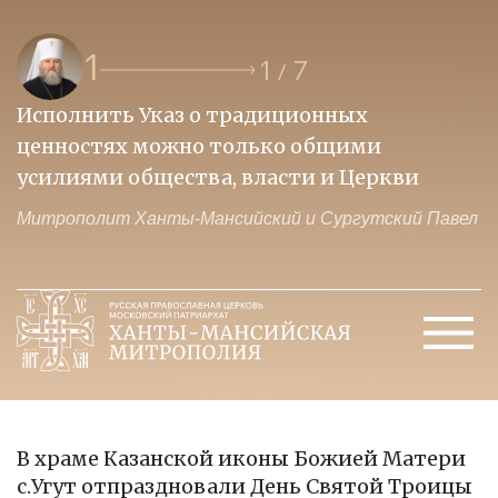
1
1
7
/
Исполнить Указ о традиционных
О
ценностях можно только общими
к
усилиями общества, власти и Церкви
м
Митрополит Ханты-Мансийский и Сургутский Павел
М
В храме Казанской иконы Божией Матери
с.Угут отпраздновали День Святой Троицы