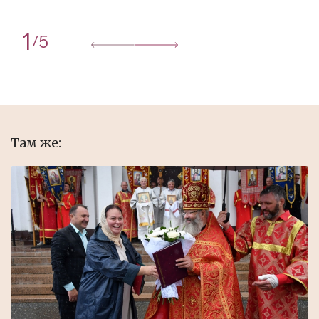
1
5
/
Там же: