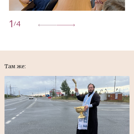
1
4
/
Там же: