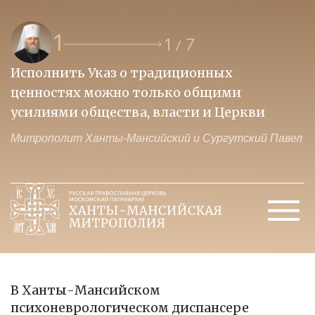
1
1
7
/
Исполнить Указ о традиционных
О
ценностях можно только общими
к
усилиями общества, власти и Церкви
м
Митрополит Ханты-Мансийский и Сургутский Павел
М
В Ханты-Мансийском
психоневрологическом диспансере