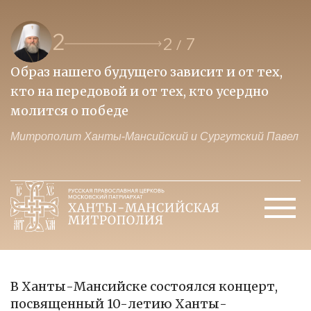
3
3
7
/
Приоритет духовных ценностей над
Б
идеологией потребления - залог
в
ценностей традиционных
б
ел
Митрополит Ханты-Мансийский и Сургутский Павел
М
В Ханты-Мансийске состоялся концерт,
посвященный 10-летию Ханты-