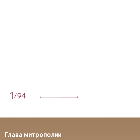
1
94
/
Глава митрополии