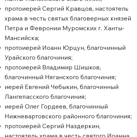
протоиерей Сергий Кравцов, настоятель
храма в честь святых благоверных князей
Петра и Февронии Муромских г. Ханты-
Мансийска;
протоиерей Иоанн Юрцун, благочинный
Урайского благочиния;
протоиерей Владимир Шишков,
благочинный Няганского благочиния;
иерей Евгений Чебыкин, благочинный
Лангепасского благочиния;
иерей Олег Гордеев, благочинный
Нижневартовского районного благочиния;
протоиерей Сергий Наздеркин,
настоятель храма в честь святого Иоанна