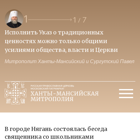
1
1
7
/
Исполнить Указ о традиционных
О
ценностях можно только общими
к
усилиями общества, власти и Церкви
м
Митрополит Ханты-Мансийский и Сургутский Павел
М
В городе Нягань состоялась беседа
священника со школьниками