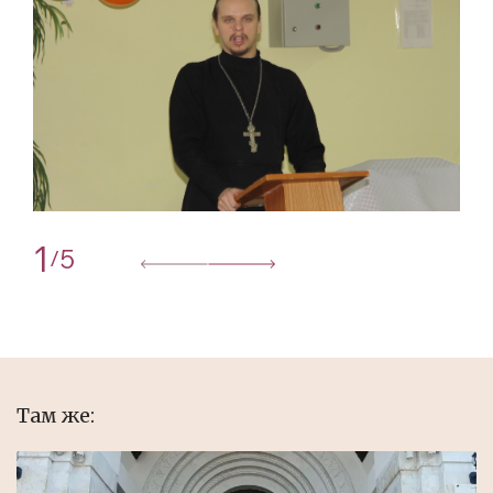
1
5
/
Там же: