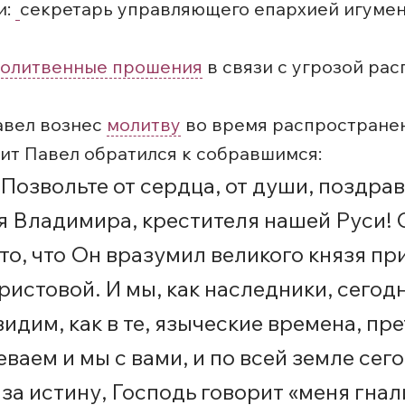
и:
секретарь управляющего епархией игуме
олитвенные прошения
в связи с угрозой ра
авел вознес
молитву
во время распространен
ит Павел обратился к собравшимся:
 Позвольте от сердца, от души, поздра
я Владимира, крестителя нашей Руси! 
то, что Он вразумил великого князя пр
ристовой. И мы, как наследники, сегод
видим, как в те, языческие времена, п
еваем и мы с вами, и по всей земле сег
за истину, Господь говорит «меня гнали