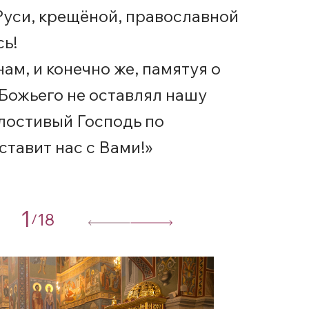
Руси, крещёной, православной
сь!
ам, и конечно же, памятуя о
 Божьего не оставлял нашу
илостивый Господь по
ставит нас с Вами!»
1
18
/