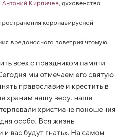
н
Антоний
Кирпичев,
духовенство
спространения коронавирусной
ия вредоносного поветрия чтомую.
вить всех с праздником памяти
Сегодня мы отмечаем его святую
инять православие и крестить в
ня храним нашу веру. наше
ретерпевали христиане поношения
одня особо. Вся жизнь
 и вас будут гнать». На самом