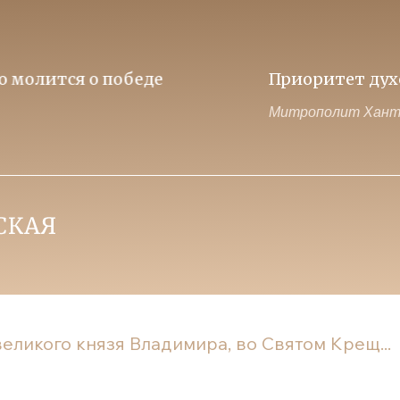
нностей над идеологией потребления - залог
ий и Сургутский Павел
еликого князя Владимира, во Святом Крещ...