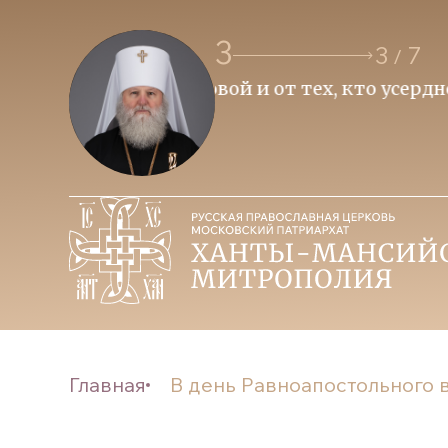
3
3
7
/
я о победе
Приоритет духовных це
Митрополит Ханты-Мансийск
Главная
В день Равноапостольного в