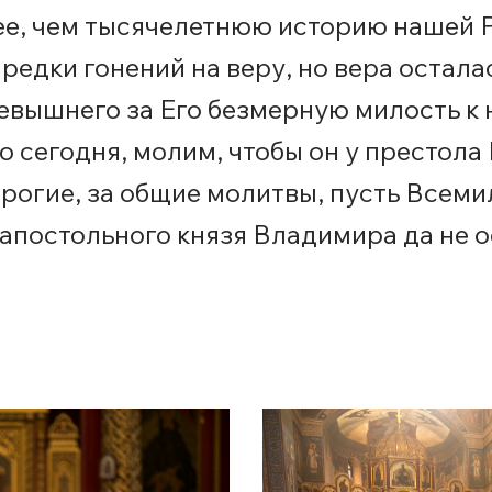
ее, чем тысячелетнюю историю нашей 
редки гонений на веру, но вера остала
вышнего за Его безмерную милость к н
о сегодня, молим, чтобы он у престола
орогие, за общие молитвы, пусть Всем
апостольного князя Владимира да не о