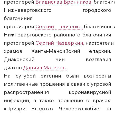
протоиерей
Владислав
Бронников,
благочи
Нижневартовского городского
благочиния
протоиерей
Сергий
Шевченко,
благочинны
Нижневартовского районного благочиния
протоиерей
Сергий
Наздеркин,
настоятели
храмов Ханты-Мансийский епархии.
Диаконский чин возглавил
диакон
Даниил
Матвеев.
На сугубой ектении были вознесены
молитвенные прошения в связи с угрозой
распространения коронавирусной
инфекции, а также прошение о врачах:
«Призри Владыко Человеколюбие на