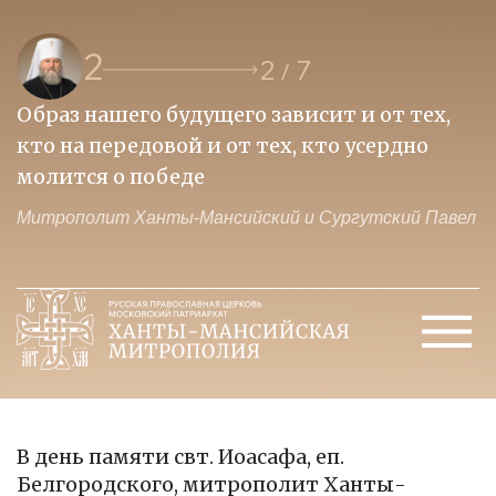
2
2
7
/
Образ нашего будущего зависит и от тех,
П
кто на передовой и от тех, кто усердно
и
молится о победе
ц
ел
Митрополит Ханты-Мансийский и Сургутский Павел
М
В день памяти свт. Иоасафа, еп.
Белгородского, митрополит Ханты-