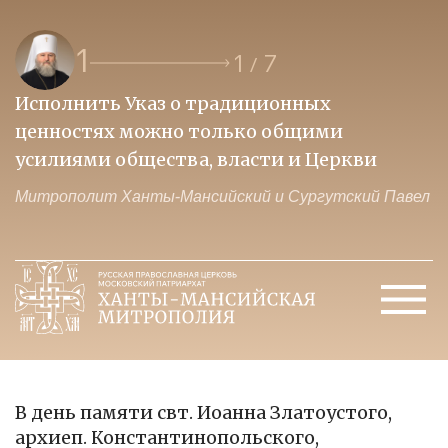
1
1
7
/
Исполнить Указ о традиционных
О
ценностях можно только общими
к
усилиями общества, власти и Церкви
м
Митрополит Ханты-Мансийский и Сургутский Павел
М
В день памяти свт. Иоанна Златоустого,
архиеп. Константинопольского,