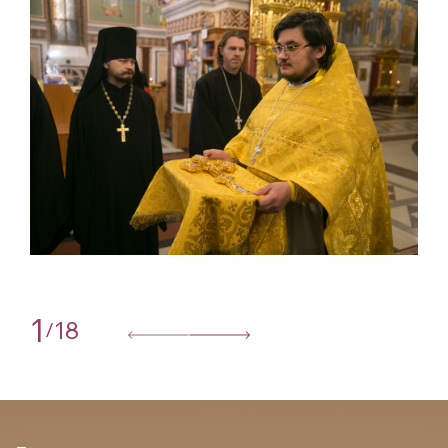
1
18
/