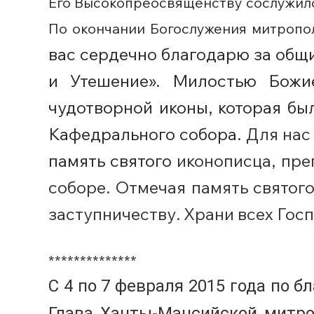
Его Высокопреосвященству сослужил
По окончании Богослужения митропо
вас сердечно благодарю за общ
и Утешение». Милостью Божи
чудотворной иконы, которая б
Кафедрального собора.
Для нас
память святого
иконописца, пр
соборе. Отмечая память святог
заступничеству. Храни всех Госп
**************
С 4 по 7 февраля 2015 года по 
Глава Ханты-Мансийской митро