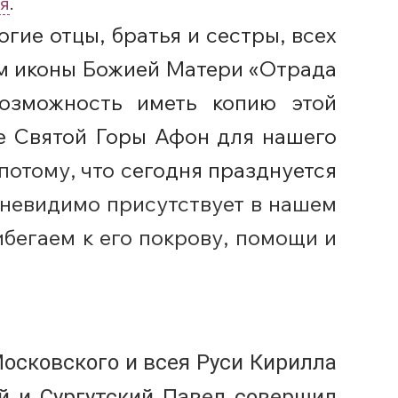
я
.
гие отцы, братья и сестры, всех
ом иконы Божией Матери «Отрада
озможность иметь копию этой
е Святой Горы Афон для нашего
потому, что с
егодня празднуется
 невидимо присутствует в нашем
бегаем к его покрову, помощи и
Московского и всея Руси Кирилла
й и Сургутский Павел совершил