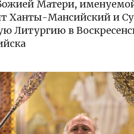
Божией Матери, именуемой
т Ханты-Мансийский и Су
ую Литургию в Воскресен
ийска