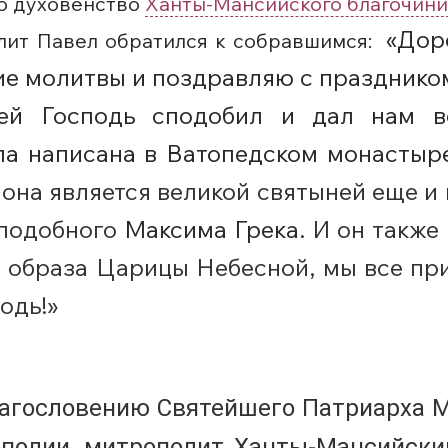
о духовенство
Ханты-Мансийского благочини
«Доро
лит Павел обратился к собравшимся:
ие молитвы и поздравляю с праздник
ей Господь сподобил и дал нам в
ыла написана в Ватопедском монастыр
 она является великой святыней еще и 
еподобного
Максима Грека.
И он также
о образа Царицы Небесной, мы все при
одь!»
благословению Святейшего Патриарха 
полии, митрополит Ханты-Мансийски