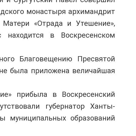
едского монастыря архимандрит
 Матери «Отрада и Утешение»,
с находится в Воскресенском
нного Благовещению Пресвятой
оне была приложена величайшая
ние» прибыла в Воскресенский
утствовали губернатор Ханты-
вы муниципальных образований