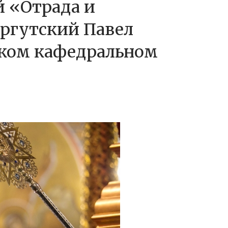
 «Отрада и
ргутский Павел
ском кафедральном