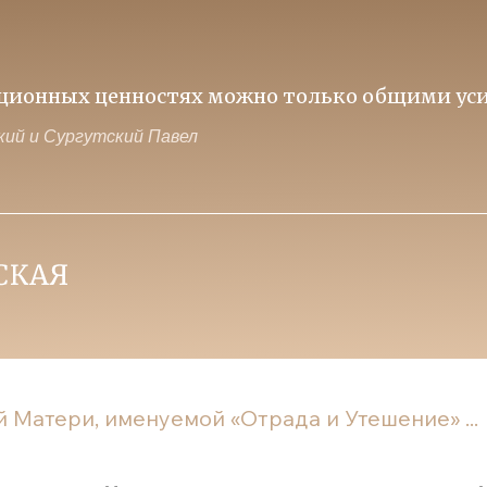
ависит и от тех, кто на передовой и от тех, к
ий и Сургутский Павел
 Матери, именуемой «Отрада и Утешение» ...