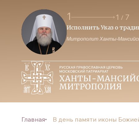
2
2
7
/
 власти и Церкви
Образ нашего будущего з
Митрополит Ханты-Мансийск
Главная
В день памяти иконы Божией