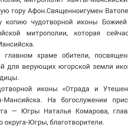
тую гору Афон.Священноигумен Ватоп
 копию чудотворной иконы Божией
йской митрополии, которая сейча
Мансийска.
 главном храме обители, посвяще
ой для верующих югорской земли ик
одицы.
дотворной иконы «Отрада и Утеше
-Мансийска. На богослужении прис
уга — Югры Наталья Комарова, гла
 округа-Югры, благотворители.