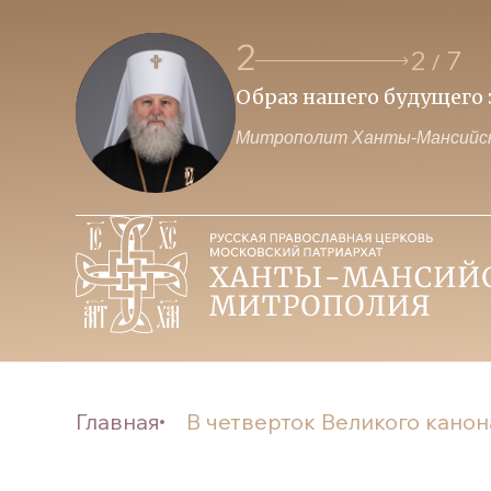
2
2
7
/
 власти и Церкви
Образ нашего будущего з
Митрополит Ханты-Мансийск
Главная
В четверток Великого канон