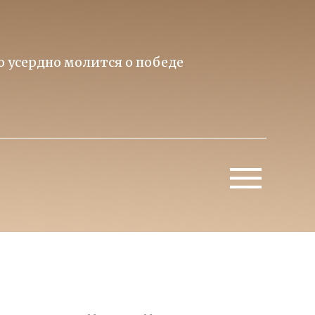
то усердно молится о победе
Приори
Митропо