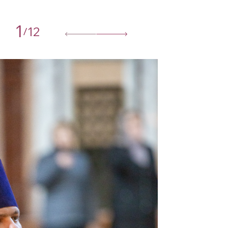
1
12
/