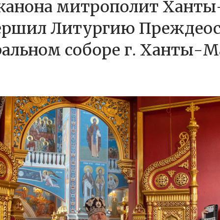
 канона митрополит Хант
вершил Литургию Преждео
альном соборе г. Ханты-М