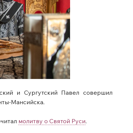
йский и Сургутский Павел совершил
нты-Мансийска.
очитал
молитву о Святой Руси
.