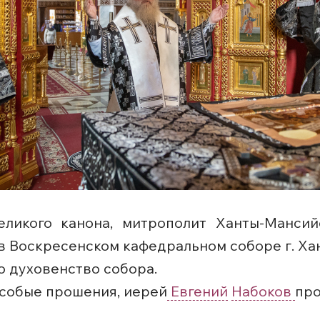
Великого канона, митрополит Ханты-Манси
 Воскресенском кафедральном соборе г. Ха
 духовенство собора.
особые прошения, иерей
Евгений
Набоков
пр