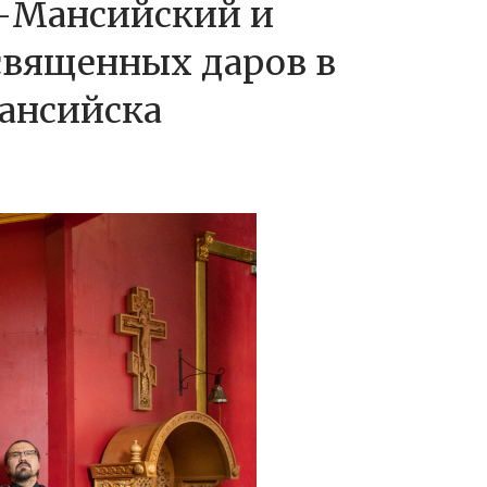
ы-Мансийский и
священных даров в
ансийска