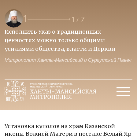
1
1
7
/
Исполнить Указ о традиционных
О
ценностях можно только общими
к
усилиями общества, власти и Церкви
м
Митрополит Ханты-Мансийский и Сургутский Павел
М
Установка куполов на храм Казанской
иконы Божией Матери в поселке Белый Яр