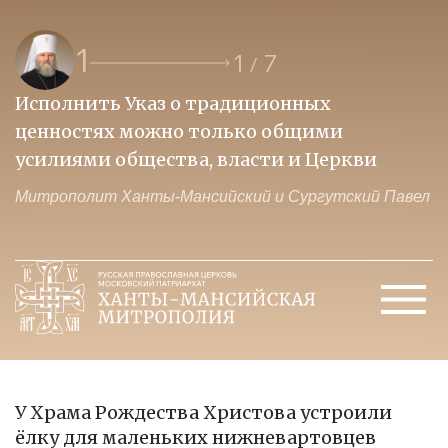
1
1
7
/
Исполнить Указ о традиционных
О
ценностях можно только общими
к
усилиями общества, власти и Церкви
м
Митрополит Ханты-Мансийский и Сургутский Павел
М
У Храма Рождества Христова устроили
ёлку для маленьких нижневартовцев