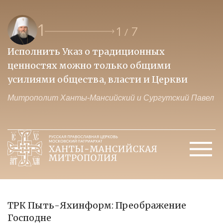
1
1
7
/
Исполнить Указ о традиционных
О
ценностях можно только общими
к
усилиями общества, власти и Церкви
м
Митрополит Ханты-Мансийский и Сургутский Павел
М
ТРК Пыть-Яхинформ: Преображение
Господне