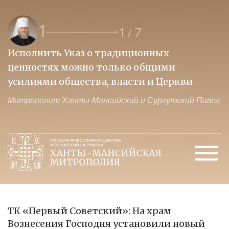
1
1
7
/
Исполнить Указ о традиционных
О
ценностях можно только общими
к
усилиями общества, власти и Церкви
м
Митрополит Ханты-Мансийский и Сургутский Павел
М
ТК «Первый Советский»: На храм
Вознесения Господня установили новый