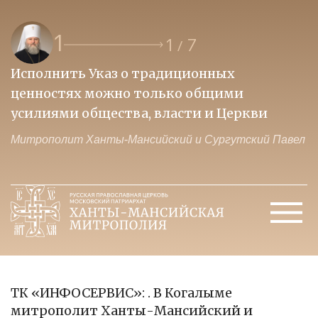
1
1
7
/
Исполнить Указ о традиционных
О
ценностях можно только общими
к
усилиями общества, власти и Церкви
м
Митрополит Ханты-Мансийский и Сургутский Павел
М
ТК «ИНФОСЕРВИС»: . В Когалыме
митрополит Ханты-Мансийский и