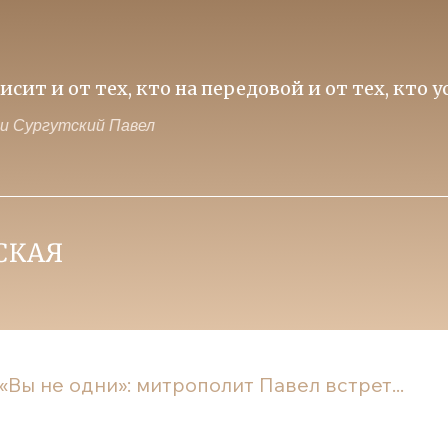
нностей над идеологией потребления - залог
ий и Сургутский Павел
«Вы не одни»: митрополит Павел встрет...