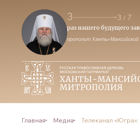
3
3
7
/
я о победе
Приоритет духовных це
Митрополит Ханты-Мансийск
Главная
Медиа
Телеканал «Югра»: 