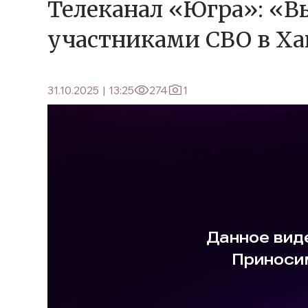
Телеканал «Югра»: «Вы
участниками СВО в Х
31.10.2025
|
13:25
274
1