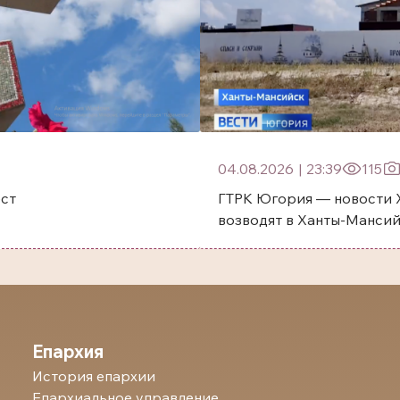
04.08.2026
|
23:39
115
ест
ГТРК Югория — новости 
возводят в Ханты-Манси
Епархия
История епархии
Епархиальное управление