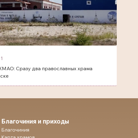
1
ХМАО: Сразу два православных храма
йске
Благочиния и приходы
Благочиния
Карта храмов