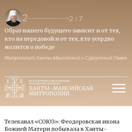
2
2
7
/
Образ нашего будущего зависит и от тех,
П
кто на передовой и от тех, кто усердно
и
молится о победе
ц
ел
Митрополит Ханты-Мансийский и Сургутский Павел
М
Телеканал «СОЮЗ»: Феодоровская икона
Божией Матери побывала в Ханты-