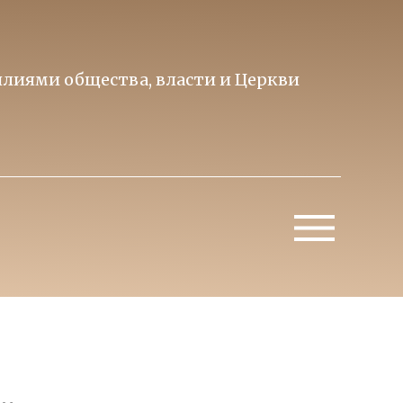
лиями общества, власти и Церкви
Образ 
Митропо