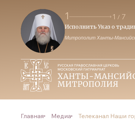
1
1
7
/
Исполнить Указ о трад
Митрополит Ханты-Мансийск
Главная
Медиа
Телеканал Наши го