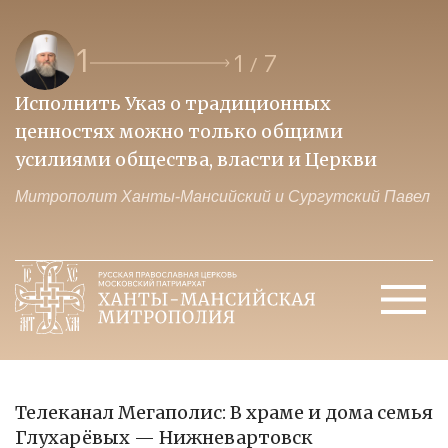
1
1
7
/
Исполнить Указ о традиционных
О
ценностях можно только общими
к
усилиями общества, власти и Церкви
м
Митрополит Ханты-Мансийский и Сургутский Павел
М
Телеканал Мегаполис: В храме и дома семья
Глухарёвых — Нижневартовск