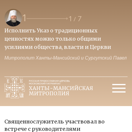
1
1
7
/
Исполнить Указ о традиционных
О
ценностях можно только общими
к
усилиями общества, власти и Церкви
м
Митрополит Ханты-Мансийский и Сургутский Павел
М
Священнослужитель участвовал во
встрече с руководителями