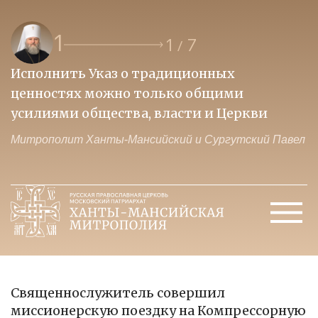
1
1
7
/
Исполнить Указ о традиционных
О
ценностях можно только общими
к
усилиями общества, власти и Церкви
м
Митрополит Ханты-Мансийский и Сургутский Павел
М
Священнослужитель совершил
миссионерскую поездку на Компрессорную