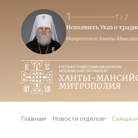
1
1
7
/
Исполнить Указ о трад
Митрополит Ханты-Мансийск
Главная
Новости отделов
Священн