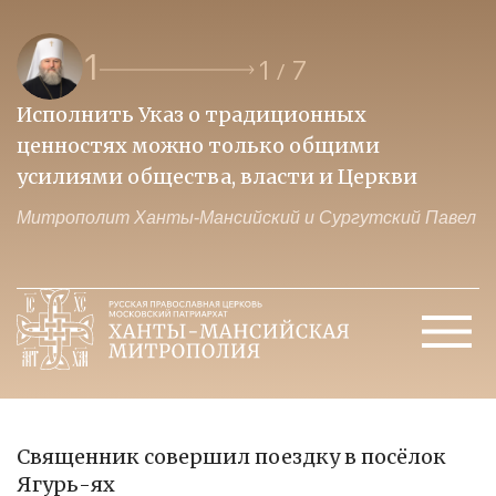
1
1
7
/
Исполнить Указ о традиционных
О
ценностях можно только общими
к
усилиями общества, власти и Церкви
м
Митрополит Ханты-Мансийский и Сургутский Павел
М
Священник совершил поездку в посёлок
Ягурь-ях