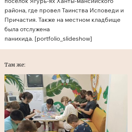
посёлок Ягурь-ях Ханты-мансийского
района, где провел Таинства Исповеди и
Причастия. Также на местном кладбище
была отслужена
панихида. [portfolio_slideshow]
Там же: