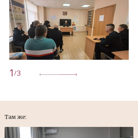
1
3
/
Там же: