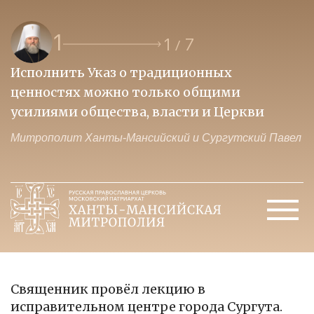
1
1
7
/
Исполнить Указ о традиционных
О
ценностях можно только общими
к
усилиями общества, власти и Церкви
м
Митрополит Ханты-Мансийский и Сургутский Павел
М
Священник провёл лекцию в
исправительном центре города Сургута.