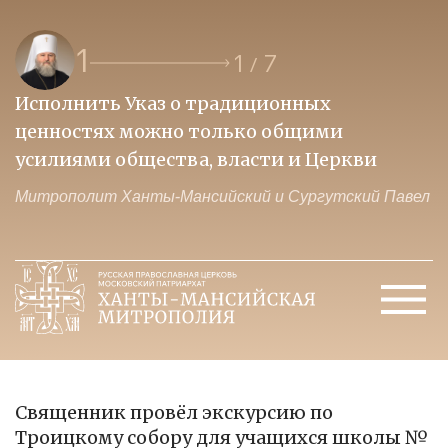
1
1
7
/
Исполнить Указ о традиционных
О
ценностях можно только общими
к
усилиями общества, власти и Церкви
м
Митрополит Ханты-Мансийский и Сургутский Павел
М
Священник провёл экскурсию по
Троицкому собору для учащихся школы №