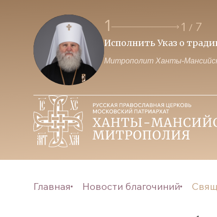
1
1
7
/
Исполнить Указ о трад
Митрополит Ханты-Мансийск
Главная
Новости благочиний
Свящ