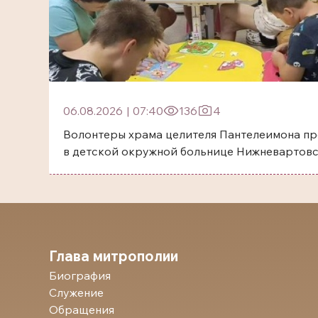
06.08.2026
|
07:40
136
4
Волонтеры храма целителя Пантелеимона пр
в детской окружной больнице Нижневартов
Глава митрополии
Биография
Служение
Обращения