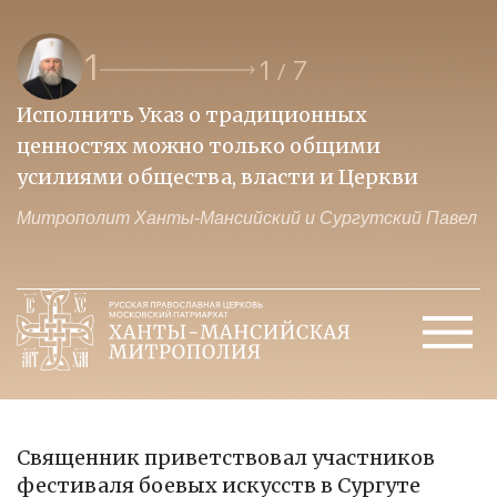
1
1
7
/
Исполнить Указ о традиционных
О
ценностях можно только общими
к
усилиями общества, власти и Церкви
м
Митрополит Ханты-Мансийский и Сургутский Павел
М
Священник приветствовал участников
фестиваля боевых искусств в Сургуте