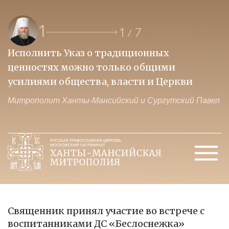
1
1
7
/
Исполнить Указ о традиционных
О
ценностях можно только общими
к
усилиями общества, власти и Церкви
м
Митрополит Ханты-Мансийский и Сургутский Павел
М
Священник принял участие во встрече с
воспитанниками ДС «Беслоснежка»