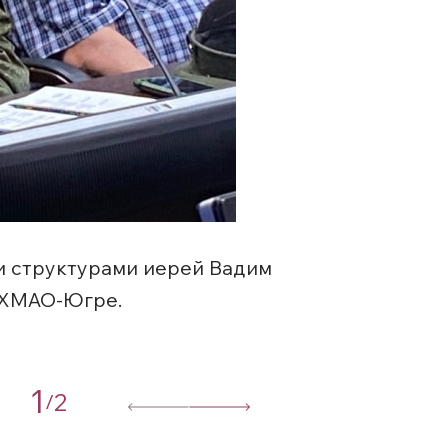
ми структурами иерей Вадим
о ХМАО-Югре.
1
2
/