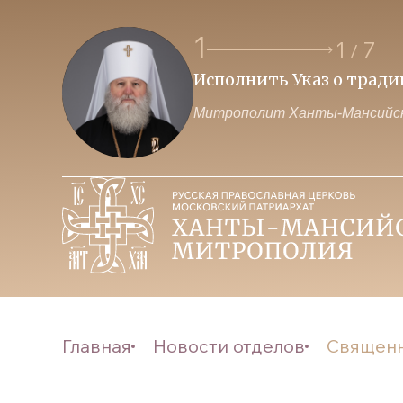
1
1
7
/
Исполнить Указ о трад
Митрополит Ханты-Мансийск
Главная
Новости отделов
Священн