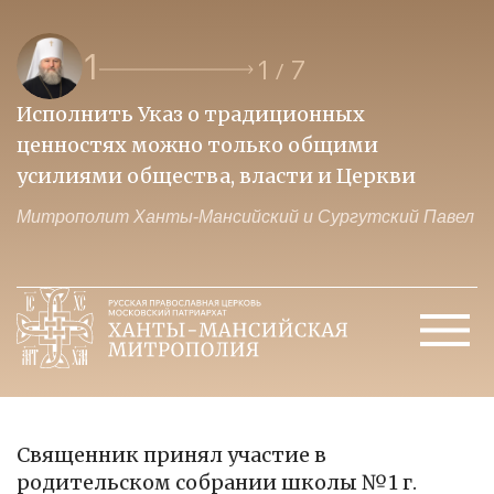
1
1
7
/
Исполнить Указ о традиционных
О
ценностях можно только общими
к
усилиями общества, власти и Церкви
м
Митрополит Ханты-Мансийский и Сургутский Павел
М
Священник принял участие в
родительском собрании школы №1 г.