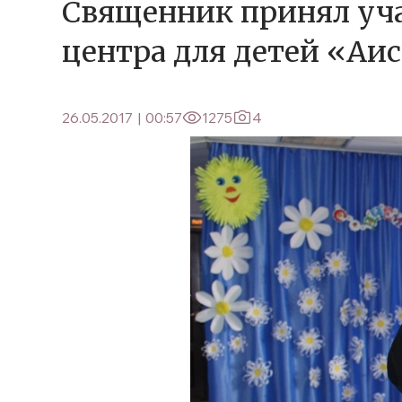
Священник принял уч
центра для детей «Аи
26.05.2017
|
00:57
1275
4