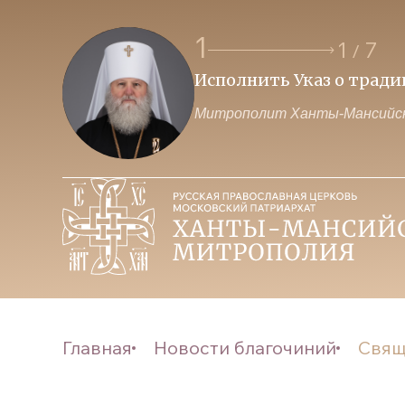
1
1
7
/
Исполнить Указ о трад
Митрополит Ханты-Мансийск
Главная
Новости благочиний
Свящ