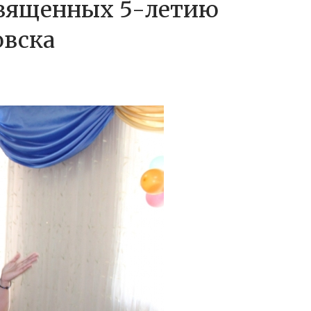
священных 5-летию
овска