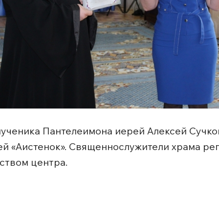
мученика Пантелеимона иерей Алексей Сучков
ей «Аистенок». Священнослужители храма ре
ством центра.