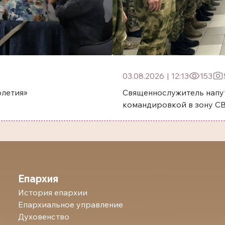
03.08.2026
|
12:13
153
олетия»
Священнослужитель напу
командировкой в зону С
Епархия
История епархии
Епархиальное управление
Духовенство