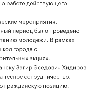
 о работе действующего
ческие мероприятия,
етный период было проведено
танию молодежи. В рамках
школ города с
рительных акциях.
анску Загир Эседович Хидиров
а тесное сотрудничество,
ю гражданскую позицию.