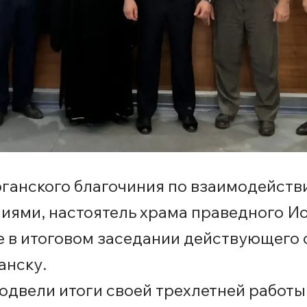
анского благочиния по взаимодейств
ями, настоятель храма праведного И
 в итоговом заседании действующего 
анску.
одвели итоги своей трехлетней работы 