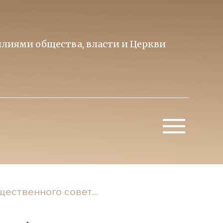
лиями общества, власти и Церкви
Образ 
Митропо
ественного совет...