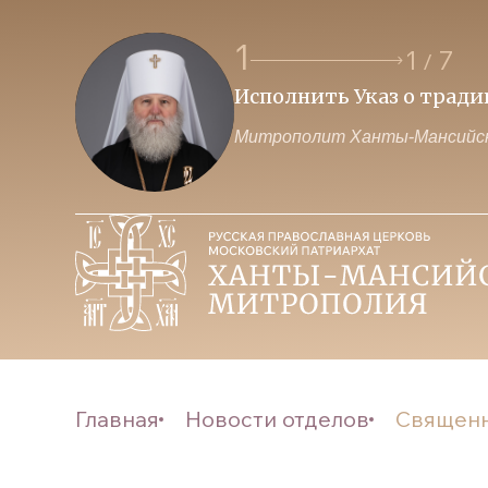
1
1
7
/
Исполнить Указ о трад
Митрополит Ханты-Мансийск
Главная
Новости отделов
Священн