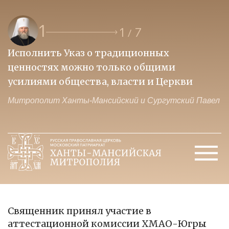
1
1
7
/
Исполнить Указ о традиционных
О
ценностях можно только общими
к
усилиями общества, власти и Церкви
м
Митрополит Ханты-Мансийский и Сургутский Павел
М
Священник принял участие в
аттестационной комиссии ХМАО-Югры