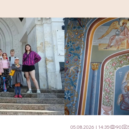
05.08.2026
|
14:35
90