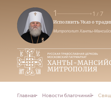
1
1
7
/
Исполнить Указ о трад
Митрополит Ханты-Мансийск
Главная
Новости благочиний
Свящ