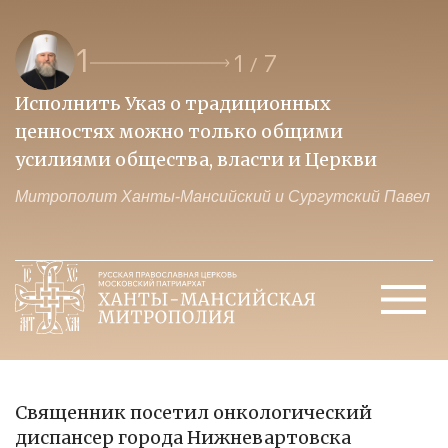
1
1
7
/
Исполнить Указ о традиционных
О
ценностях можно только общими
к
усилиями общества, власти и Церкви
м
Митрополит Ханты-Мансийский и Сургутский Павел
М
Священник посетил онкологический
диспансер города Нижневартовска